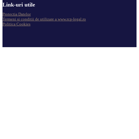
Link-uri utile
Protectia Datelor
Termeni si conditii de utilizare a www.rcp-legal.ro
Politica Cookies