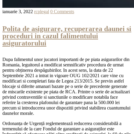
ianuarie 3, 2022
rcplegal
0 Comments
Polita de asigurare, recuperarea daunei si
proceduri in cazul falimentului
asiguratorului
Dupa falimentul unor jucatori importanti de pe piata asigurarilor din
Romania, leguitorul a modificat semnificativ procedura de urmat
pentru obținerea despăgubirilor. In acest sens, la data de 22
Septembrie 2021 a intrat in vigoare OUG 102/2021 care vine cu
modificari si completari fata de Legea 213/2015. Se previn astfel
blocaje si diferite amanari bazate pe o serie de precedente generate
de miscarile existente pe piata de RCA. Printre o serie de actualizari
privind contraventiile si sanctiunile o modificare notabila face
referire la cresterea plafonului de garantare pana la 500.000 lei
precum si introducerea unor dispozitii privind stabilirea cuantumului
daunelor morale.
Ordonanța de Urgență reglementează reducerea considerabilă a
termenului de la care Fondul de garantare a asiguraților este