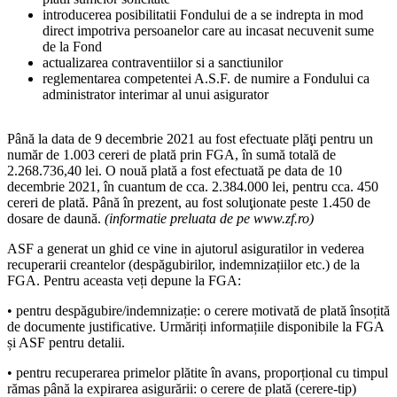
introducerea posibilitatii Fondului de a se indrepta in mod
direct impotriva persoanelor care au incasat necuvenit sume
de la Fond
actualizarea contraventiilor si a sanctiunilor
reglementarea competentei A.S.F. de numire a Fondului ca
administrator interimar al unui asigurator
Până la data de 9 decembrie 2021 au fost efectuate plăţi pentru un
număr de 1.003 cereri de plată prin FGA, în sumă totală de
2.268.736,40 lei. O nouă plată a fost efectuată pe data de 10
decembrie 2021, în cuantum de cca. 2.384.000 lei, pentru cca. 450
cereri de plată. Până în prezent, au fost soluţionate peste 1.450 de
dosare de daună.
(informatie preluata de pe www.zf.ro)
ASF a generat un ghid ce vine in ajutorul asiguratilor in vederea
recuperarii creantelor (despăgubirilor, indemnizațiilor etc.) de la
FGA. Pentru aceasta veți depune la FGA:
• pentru despăgubire/indemnizație: o cerere motivată de plată însoțită
de documente justificative. Urmăriți informațiile disponibile la FGA
și ASF pentru detalii.
• pentru recuperarea primelor plătite în avans, proporțional cu timpul
rămas până la expirarea asigurării: o cerere de plată (cerere-tip)