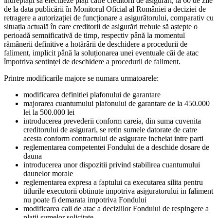
îndreptățit să efectueze plăți către creditorii de asigurări, la 60 de zile
de la data publicării în Monitorul Oficial al României a deciziei de
retragere a autorizației de funcționare a asigurătorului, comparativ cu
situația actuală în care creditorii de asigurări trebuie să aștepte o
perioadă semnificativă de timp, respectiv până la momentul
rămânerii definitive a hotărârii de deschidere a procedurii de
faliment, implicit până la soluționarea unei eventuale căi de atac
împotriva sentinței de deschidere a procedurii de faliment.
Printre modificarile majore se numara urmatoarele:
modificarea definitiei plafonului de garantare
majorarea cuantumului plafonului de garantare de la 450.000
lei la 500.000 lei
introducerea prevederii conform careia, din suma cuvenita
creditorului de asigurari, se retin sumele datorate de catre
acesta conform contractului de asigurare incheiat intre parti
reglementarea competentei Fondului de a deschide dosare de
dauna
introducerea unor dispozitii privind stabilirea cuantumului
daunelor morale
reglementarea expresa a faptului ca executarea silita pentru
titlurile executorii obtinute impotriva asiguratorului in faliment
nu poate fi demarata impotriva Fondului
modificarea caii de atac a deciziilor Fondului de respingere a
platii sumelor solicitate