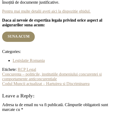
însoțită de documente justificative.
Pentru mai multe detalii aveti aici la dispozitie ghidul.
Daca ai nevoie de expertiza legala privind orice aspect al
asigurarilor suna acum:
SUNA ACUM
Categories:
Legislatie Romania
Etichete:
RCP Legal
Navigare
Concurenta – politicile, institutiile domeniului concurentei si
comportamente anticoncurentiale
în
Codul Muncii actualizat – Hartuirea si Discriminarea
articole
Leave a Reply:
Adresa ta de email nu va fi publicată.
Câmpurile obligatorii sunt
marcate cu
*