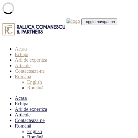
Skip
Toggle navigation
to
content
Acasa
Echipa
Arii de expertiza
Articole
Contacteaza-ne
Română
English
Română
Acasa
Echipa
Arii de expertiza
Articole
Contacteaza-ne
Română
English
Română