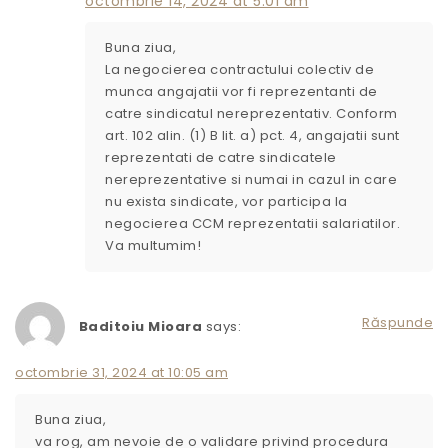
octombrie 14, 2024 at 5:01 am
Buna ziua,
La negocierea contractului colectiv de
munca angajatii vor fi reprezentanti de
catre sindicatul nereprezentativ. Conform
art. 102 alin. (1) B lit. a) pct. 4, angajatii sunt
reprezentati de catre sindicatele
nereprezentative si numai in cazul in care
nu exista sindicate, vor participa la
negocierea CCM reprezentatii salariatilor.
Va multumim!
Răspunde
Baditoiu Mioara
says:
octombrie 31, 2024 at 10:05 am
Buna ziua,
va rog, am nevoie de o validare privind procedura