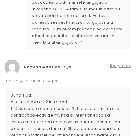
dat acces la adr, numele angajatilor
invocand GDPR. A trimis un mail in care nu
se vad persoanele carora le-a fost
adresat, respectiv nici un angajat nu a
raspuns. Cum putem proceda sa adresam
direct angajatii si sa stabilim, votam un
membru al angajatilor?
Răspunde
Razvan Andries
says:
martie 4, 2024 at 3:04 pm
Buna ziua,
Vin catre dvs cu 2 intrebari:
1. O societate comerciala cu 225 de salariati nu are
contract colectiv de munca si intentioneaza sa
initieze negocierea colectiva. In cadrul societatii nu
exista un sindicat, dar sunt 35 de persoane care au
venit prin transfer de intreprindere si fac parte din 3