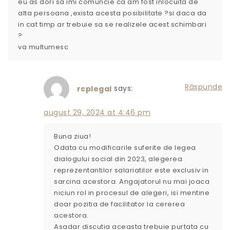
eu as dori sa imi comuncie ca am fost inlocuita de
alta persoana ,exista acesta posibilitate ?si daca da
in cat timp ar trebuie sa se realizele acest schimbari
?
va multumesc
Răspunde
says:
rcplegal
august 29, 2024 at 4:46 pm
Buna ziua!
Odata cu modificarile suferite de legea
dialogului social din 2023, alegerea
reprezentantilor salariatilor este exclusiv in
sarcina acestora. Angajatorul nu mai joaca
niciun rol in procesul de alegeri, isi mentine
doar pozitia de facilitator la cererea
acestora.
Asadar discutia aceasta trebuie purtata cu