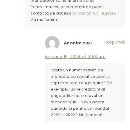
mandatelor sa fie unul nou ales.
Pentru mai multe informatii ne puteti
contacta pe adresa
contact@rcp-legal.ro
.
Va multumim!
Răspunde
Anonim
says:
ianuarie 16, 2024 at 8:58 am
Exista un număr maxim de
mandate consecutive pentru
reprezentanții angajaților? De
exemplu, un reprezntant al
angajaților care a avut un
mandat 2018 – 2020 poate
candida și pentru un mandat
2020 – 2022? Mulțumesc!