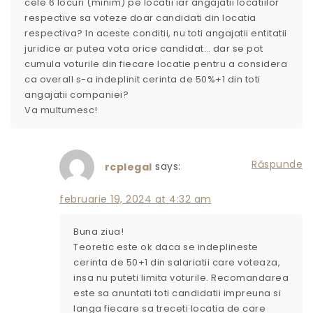
cele 6 locuri (minim) pe locatii iar angajatii locatiilor
respective sa voteze doar candidati din locatia
respectiva? In aceste conditii, nu toti angajatii entitatii
juridice ar putea vota orice candidat… dar se pot
cumula voturile din fiecare locatie pentru a considera
ca overall s-a indeplinit cerinta de 50%+1 din toti
angajatii companiei?
Va multumesc!
Răspunde
says:
rcplegal
februarie 19, 2024 at 4:32 am
Buna ziua!
Teoretic este ok daca se indeplineste
cerinta de 50+1 din salariatii care voteaza,
insa nu puteti limita voturile. Recomandarea
este sa anuntati toti candidatii impreuna si
langa fiecare sa treceti locatia de care