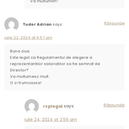
Va multumim!
Răspunde
Tudor Adrian
says:
iulie 22, 2024 at 9:57 am
Buna ziua.
Este legal ca Regulamentul de alegere a
reprezentantilor salariatilor sa fie semnat de
Director?
Va multumesc mult.
O zi frumoassa!
Răspunde
says:
rcplegal
iulie 24, 2024 at 3:56 am