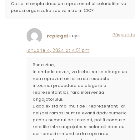
Ce se intampla daca un reprezentat al salariatilor va
parasi organizatia sau va intra in CIC?
Răspunde
says:
rcplegal
ianuarie 4, 2024 at 4:51 pm
Buna ziua,
In ambele cazuri, va trebui sa se aleaga un
nou reprezentant si sa se respecte
intocmai procedura de alegere a
reprezentantilor, fara interventia
angajatorului.
Daca exista mai mult de 1 reprezentant, iar
cel/cei ramasi sunt relevanti dpdv numeric
pentru numarul de salariati, pot fi conduse
relatiile intre angajator si salariati doar cu
cei ramasi urmand ca la expirarea