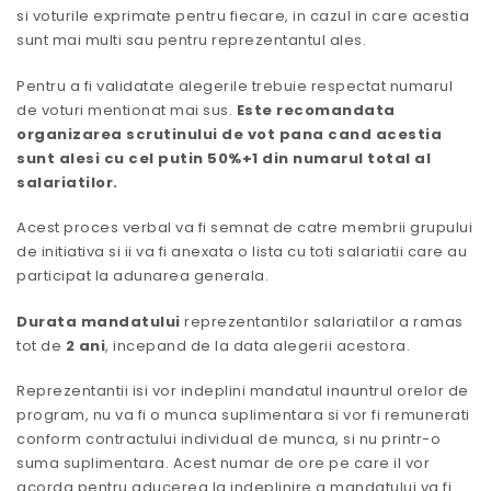
si voturile exprimate pentru fiecare, in cazul in care acestia
sunt mai multi sau pentru reprezentantul ales.
Pentru a fi validatate alegerile trebuie respectat numarul
de voturi mentionat mai sus.
Este recomandata
organizarea scrutinului de vot pana cand acestia
sunt alesi cu cel putin 50%+1 din numarul total al
salariatilor.
Acest proces verbal va fi semnat de catre membrii grupului
de initiativa si ii va fi anexata o lista cu toti salariatii care au
participat la adunarea generala.
Durata mandatului
reprezentantilor salariatilor a ramas
tot de
2 ani
, incepand de la data alegerii acestora.
Reprezentantii isi vor indeplini mandatul inauntrul orelor de
program, nu va fi o munca suplimentara si vor fi remunerati
conform contractului individual de munca, si nu printr-o
suma suplimentara. Acest numar de ore pe care il vor
acorda pentru aducerea la indeplinire a mandatului va fi