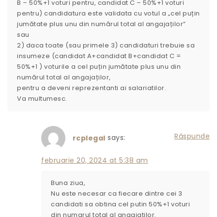
B – 50%+1 voturi pentru, candidat C – 50%+1 voturi
pentru) candidatura este validata cu votul a „cel puțin
jumătate plus unu din numărul total al angajaților”
sau
2) daca toate (sau primele 3) candidaturi trebuie sa
insumeze (candidat A+candidat B+candidat C =
50%+1 ) voturile a cel puțin jumătate plus unu din
numărul total al angajaților,
pentru a deveni reprezentanti ai salariatilor.
Va multumesc.
Răspunde
says:
rcplegal
februarie 20, 2024 at 5:38 am
Buna ziua,
Nu este necesar ca fiecare dintre cei 3
candidati sa obtina cel putin 50%+1 voturi
din numarul total al angajatilor.