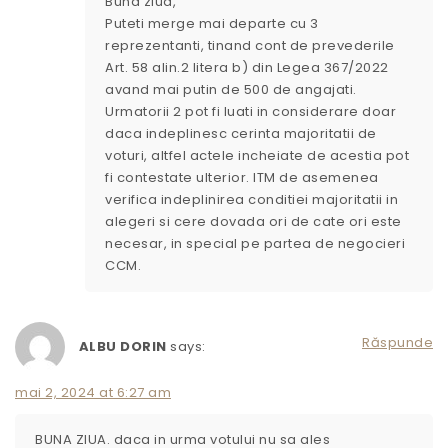
Buna ziua,
Puteti merge mai departe cu 3
reprezentanti, tinand cont de prevederile
Art. 58 alin.2 litera b) din Legea 367/2022
avand mai putin de 500 de angajati.
Urmatorii 2 pot fi luati in considerare doar
daca indeplinesc cerinta majoritatii de
voturi, altfel actele incheiate de acestia pot
fi contestate ulterior. ITM de asemenea
verifica indeplinirea conditiei majoritatii in
alegeri si cere dovada ori de cate ori este
necesar, in special pe partea de negocieri
CCM.
Răspunde
ALBU DORIN
says:
mai 2, 2024 at 6:27 am
BUNA ZIUA. daca in urma votului nu sa ales