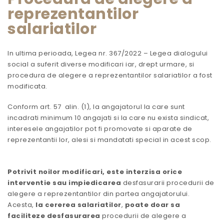
reprezentantilor
salariatilor
In ultima perioada, Legea nr. 367/2022 – Legea dialogului
social a suferit diverse modificari iar, drept urmare, si
procedura de alegere a reprezentantilor salariatilor a fost
modificata.
Conform art. 57 alin. (1), la angajatorul la care sunt
incadrati minimum 10 angajati si la care nu exista sindicat,
interesele angajatilor pot fi promovate si aparate de
reprezentantii lor, alesi si mandatati special in acest scop.
Potrivit noilor modificari, este interzisa orice
interventie sau impiedicarea
desfasurarii procedurii de
alegere a reprezentantilor din partea angajatorului.
Acesta,
la cererea salariatilor
,
poate doar sa
faciliteze desfasurarea
procedurii de alegere a