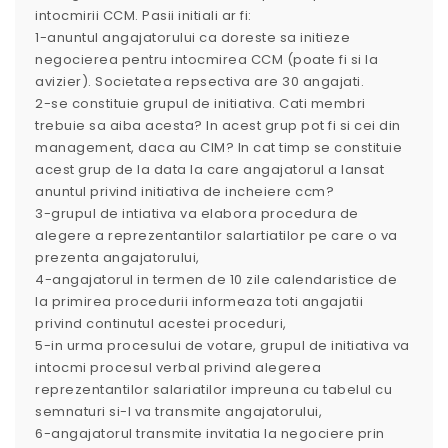
intocmirii CCM. Pasii initiali ar fi:
1-anuntul angajatorului ca doreste sa initieze
negocierea pentru intocmirea CCM (poate fi si la
avizier). Societatea repsectiva are 30 angajati.
2-se constituie grupul de initiativa. Cati membri
trebuie sa aiba acesta? In acest grup pot fi si cei din
management, daca au CIM? In cat timp se constituie
acest grup de la data la care angajatorul a lansat
anuntul privind initiativa de incheiere ccm?
3-grupul de intiativa va elabora procedura de
alegere a reprezentantilor salartiatilor pe care o va
prezenta angajatorului,
4-angajatorul in termen de 10 zile calendaristice de
la primirea procedurii informeaza toti angajatii
privind continutul acestei proceduri,
5-in urma procesului de votare, grupul de initiativa va
intocmi procesul verbal privind alegerea
reprezentantilor salariatilor impreuna cu tabelul cu
semnaturi si-l va transmite angajatorului,
6-angajatorul transmite invitatia la negociere prin