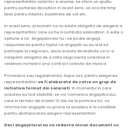
reprezentantilor salarilor si anume, sa ofere un spatiu
pentru purtarea discutiilor in acest sens, sa acorde timp
liber pentru intalniri, buletinele de vot etc.
In acest sens, precizam ca nu exista obligatia de alegere a
reprezentantilor care sa fie incumbata salariatilor, ci este o
optiune a lor. Angajatorului nu i se poate angaja
raspunderea pentru faptul ca angajatii nu au vrut sa
participle la negocieri, daca acesta dovedeste ca si-a
indeplinit obligatia de a initia negocierile colective in
vederea incheierii unui contract colectiv de munca.
Procedura sau regulamentul, dupa caz, pentru alegerea
reprezentantilor
va fi elaborata de catre un grup de
initiativa format din salariati
. In momentul in care
acestea au fost stabilite, se vor comunica angajatorului,
care in termen de maxim 10 zile de la primirea lor, va
informa toti angajatii cu privire la acestea si la conditiile
pentru desfasurarea alegerii reprezentantilor.
Deci angajatorul nu va redacta niciun document cu