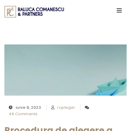
Skip to content
Toggle
navigati
iunie 8, 2023
rcplegal
49 Comments
Procedura de alegere a