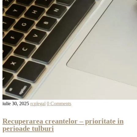
iulie 30, 2025
rcplegal
0 Comments
Recuperarea creantelor – prioritate in
perioade tulburi