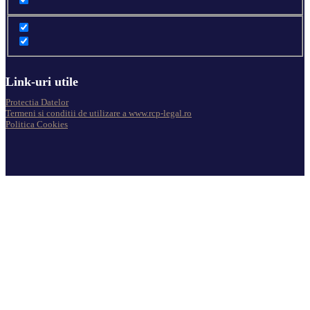
Link-uri utile
Protectia Datelor
Termeni si conditii de utilizare a www.rcp-legal.ro
Politica Cookies