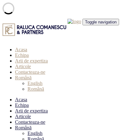
Skip
Toggle navigation
to
content
Acasa
Echipa
Arii de expertiza
Articole
Contacteaza-ne
Română
English
Română
Acasa
Echipa
Arii de expertiza
Articole
Contacteaza-ne
Română
English
Română