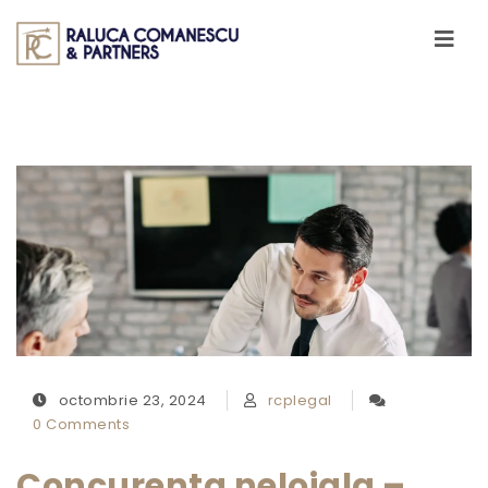
Skip to content
Toggle
navigati
octombrie 23, 2024
rcplegal
0 Comments
Concurenta neloiala –