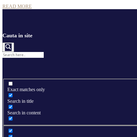
READ MORE
Cauta in site
Exact matches only
Search in title
Search in content