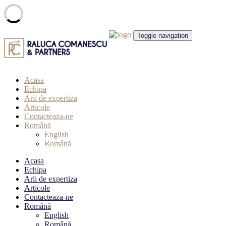
Skip
Toggle navigation
to
content
Acasa
Echipa
Arii de expertiza
Articole
Contacteaza-ne
Română
English
Română
Acasa
Echipa
Arii de expertiza
Articole
Contacteaza-ne
Română
English
Română