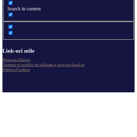
Search in content
Link-uri utile
Protectia Datelor
Termeni si conditii de utilizare a www.rcp-legal.ro
Politica Cookies