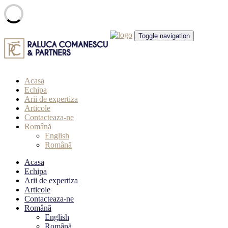
Skip
Toggle navigation
to
content
Acasa
Echipa
Arii de expertiza
Articole
Contacteaza-ne
Română
English
Română
Acasa
Echipa
Arii de expertiza
Articole
Contacteaza-ne
Română
English
Română