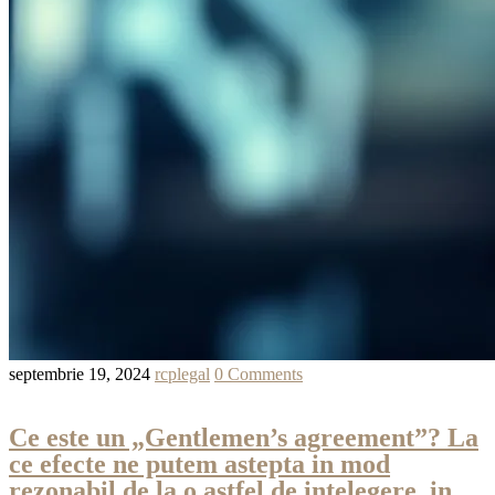
septembrie 19, 2024
rcplegal
0 Comments
Ce este un „Gentlemen’s agreement”? La
ce efecte ne putem astepta in mod
rezonabil de la o astfel de intelegere, in