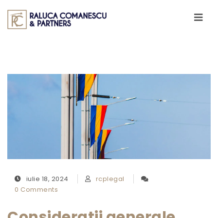
Skip to content
Toggle
navigati
iulie 18, 2024
rcplegal
0 Comments
Consideratii generale