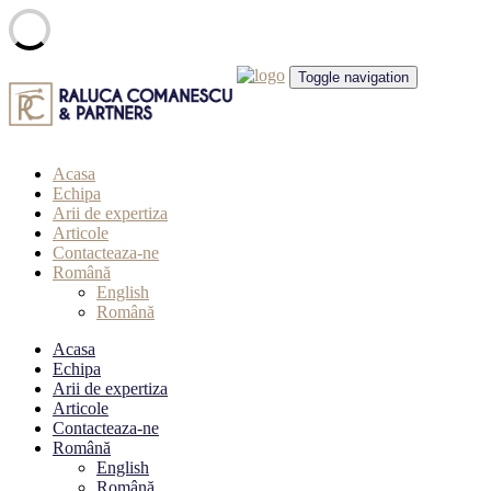
Skip
Toggle navigation
to
content
Acasa
Echipa
Arii de expertiza
Articole
Contacteaza-ne
Română
English
Română
Acasa
Echipa
Arii de expertiza
Articole
Contacteaza-ne
Română
English
Română