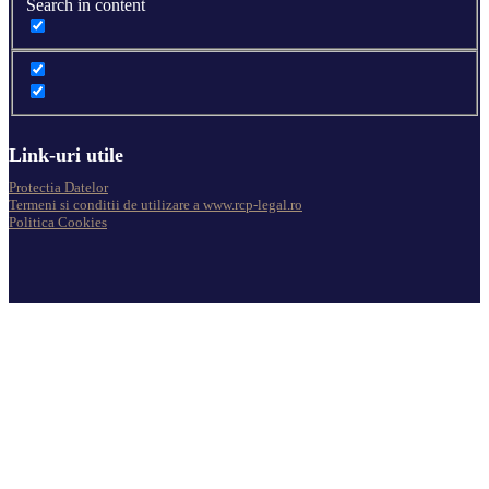
Search in content
Link-uri utile
Protectia Datelor
Termeni si conditii de utilizare a www.rcp-legal.ro
Politica Cookies