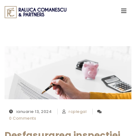
Skip to content
Toggle
navigati
ianuarie 13, 2024
rcplegal
0 Comments
Desfasurarea inspectiei