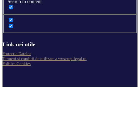
Search in content
Link-uri utile
Protectia Datelor
Termeni si conditii de utilizare a www.rcp-legal.ro
Politica Cookies