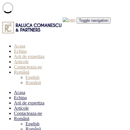
Skip
Toggle navigation
to
content
Acasa
Echipa
Arii de expertiza
Articole
Contacteaza-ne
Română
English
Română
Acasa
Echipa
Arii de expertiza
Articole
Contacteaza-ne
Română
English
Română