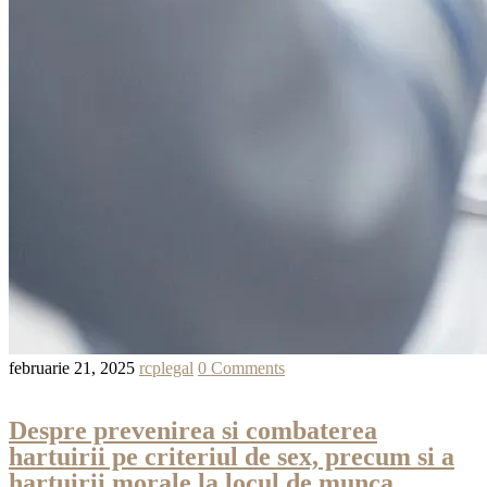
februarie 21, 2025
rcplegal
0 Comments
Despre prevenirea si combaterea
hartuirii pe criteriul de sex, precum si a
hartuirii morale la locul de munca