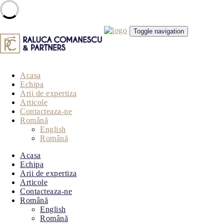
Skip
Toggle navigation
to
content
Acasa
Echipa
Arii de expertiza
Articole
Contacteaza-ne
Română
English
Română
Acasa
Echipa
Arii de expertiza
Articole
Contacteaza-ne
Română
English
Română