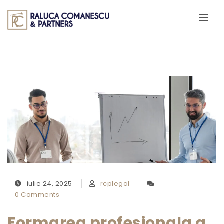
Skip to content
Toggle
navigati
iulie 24, 2025
rcplegal
0 Comments
Formarea profesionala a