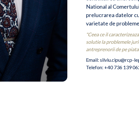
National al Comertulu
prelucrarea datelor c
varietate de probleme 
"Ceea ce il caracterizeaza
solutie la problemele juri
antreprenorii de pe piata
Email: silviu.cipu@rcp-le
Telefon: +40 736 139 06