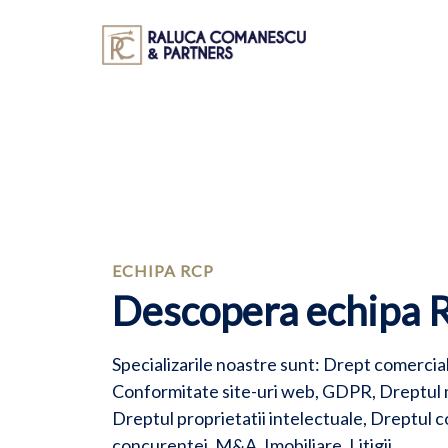
Skip to content
ECHIPA RCP
Descopera echipa 
Specializarile noastre sunt: Drept comercial
Conformitate site-uri web, GDPR, Dreptul m
Dreptul proprietatii intelectuale, Dreptul 
concurentei, M&A, Imobiliare, Litigii.