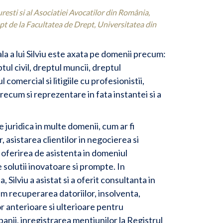
sti si al Asociatiei Avocatilor din România,
rept de la Facultatea de Drept, Universitatea din
la a lui Silviu este axata pe domenii precum:
tul civil, dreptul muncii, dreptul
 comercial si litigiile cu profesionistii,
recum si reprezentare in fata instantei si a
re juridica in multe domenii, cum ar fi
 asistarea clientilor in negocierea si
oferirea de asistenta in domeniul
 solutii inovatoare si prompte. In
 Silviu a asistat si a oferit consultanta in
m recuperarea datoriilor, insolventa,
or anterioare si ulterioare pentru
anii, inregistrarea mentiunilor la Registrul