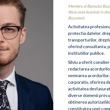
Membru al Baroului Bucure
Silviu este licentiat in d
Bucuresti.
Activitatea profesiona
protectia datelor, drep
transporturilor, dreptul
oferind consultanta, p
institutiilor publice.
Silviu a oferit consilie
redactarea acordurilor,
semnarea acordurilor, 
corporativ, oferirea de
activitatea desfasurata,
diverse domenii precu
obtinerea autorizatiil
constituirea unei comp