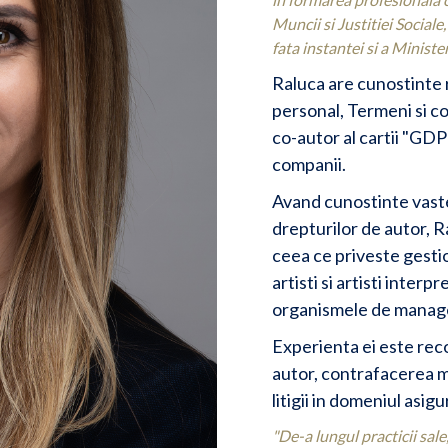
Muncii si Justitiei Sociale,
fata instantei si a Minist
Raluca are cunostinte r
personal, Termeni si con
co-autor al cartii "GDP
companii.
Avand cunostinte vaste
drepturilor de autor, Ra
ceea ce priveste gestio
artisti si artisti interp
organismele de managem
Experienta ei este reco
autor, contrafacerea mar
litigii in domeniul asigu
"De-a lungul practicii sale