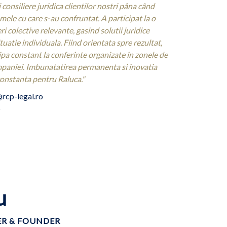
i consiliere juridica clientilor nostri pâna când
mele cu care s-au confruntat. A participat la o
ri colective relevante, gasind solutii juridice
uatie individuala. Fiind orientata spre rezultat,
a constant la conferinte organizate in zonele de
ompaniei. Imbunatatirea permanenta si inovatia
onstanta pentru Raluca."
rcp-legal.ro
5
u
R & FOUNDER