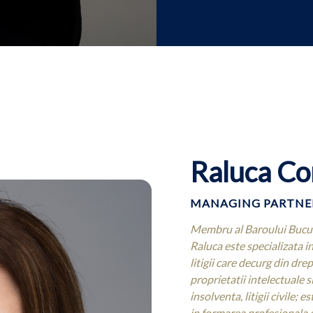
Raluca C
MANAGING PARTNE
Membru al Baroului Bucure
Raluca este specializata in
litigii care decurg din dr
proprietatii intelectuale si
insolventa, litigii civile; 
in formarea profesionala c