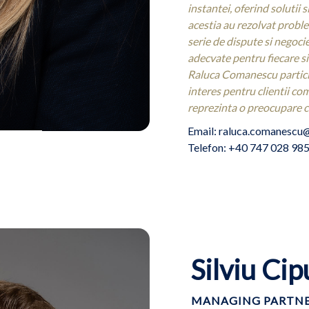
instantei, oferind solutii s
acestia au rezolvat proble
serie de dispute si negocie
adecvate pentru fiecare sit
Raluca Comanescu particip
interes pentru clientii c
reprezinta o preocupare c
Email: raluca.comanescu@
Telefon: +40 747 028 98
Silviu Cip
MANAGING PARTNE