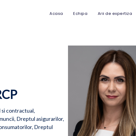
Acasa
Echipa
Arii de expertiza
RCP
 si contractual,
uncii, Dreptul asigurarilor,
consumatorilor, Dreptul