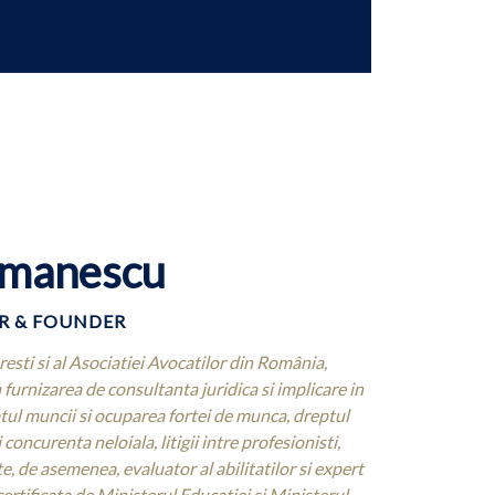
omanescu
R & FOUNDER
sti si al Asociatiei Avocatilor din România,
 furnizarea de consultanta juridica si implicare in
eptul muncii si ocuparea fortei de munca, dreptul
 concurenta neloiala, litigii intre profesionisti,
este, de asemenea, evaluator al abilitatilor si expert
ertificata de Ministerul Educatiei si Ministerul